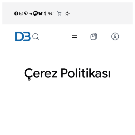
İçeriğe
geç
Facebook
Instagram
Pinterest
Telegram
Mastodon
Bluesky
Tumblr
VK
/
Çerez Politikası