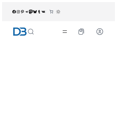
İçeriğe
geç
Facebook
Instagram
Pinterest
Telegram
Mastodon
Bluesky
Tumblr
VK
/