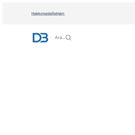
İçeriğe
geç
Hakkımızda
İletişim
/
Ara…