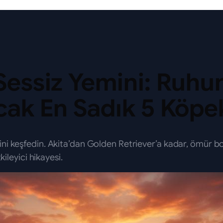
Sessiz Yemini: Ruhu
cak En Sadık 5 Köpe
ini keşfedin. Akita’dan Golden Retriever’a kadar, ömür b
kileyici hikayesi.