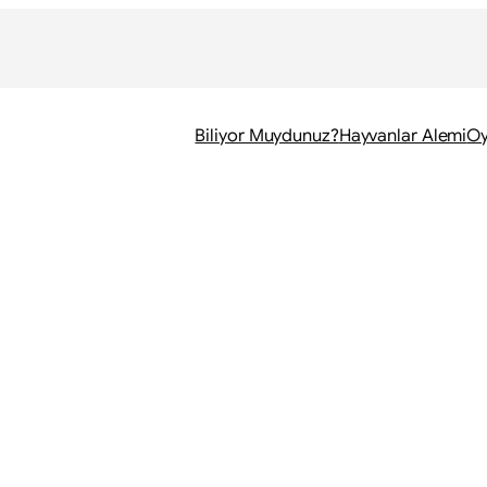
Biliyor Muydunuz?
Hayvanlar Alemi
Oy