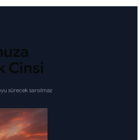
nuza
k Cinsi
oyu sürecek sarsılmaz