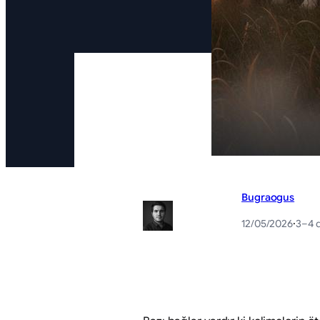
Bugraogus
12/05/2026
·
3–4 