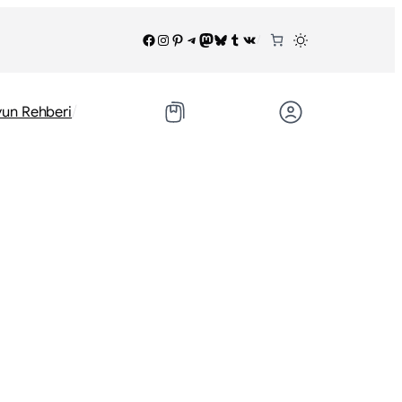
Facebook
Instagram
Pinterest
Telegram
Mastodon
Bluesky
Tumblr
VK
/
/
un Rehberi