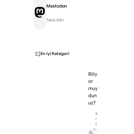
Mastodon
Mastodon
Takip Edin
En iyi Kategori
Biliy
or
muy
dun
uz?
a
r
t
1
i