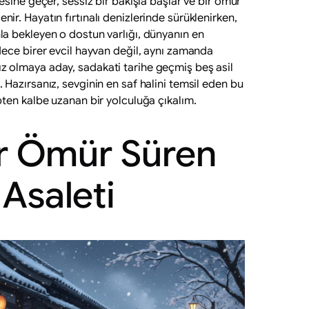
tesine geçer, sessiz bir bakışla başlar ve bir ömür
ir. Hayatın fırtınalı denizlerinde sürüklenirken,
la bekleyen o dostun varlığı, dünyanın en
adece birer evcil hayvan değil, aynı zamanda
z olmaya aday, sadakati tarihe geçmiş beş asil
 Hazırsanız, sevginin en saf halini temsil eden bu
lpten kalbe uzanan bir yolculuğa çıkalım.
Bir Ömür Süren
 Asaleti