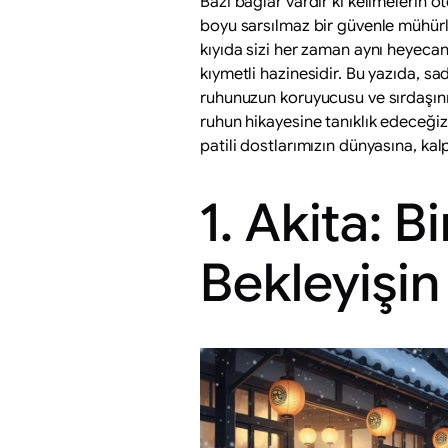
Bazı bağlar vardır ki kelimelerin ö
boyu sarsılmaz bir güvenle mühürlen
kıyıda sizi her zaman aynı heyecan
kıymetli hazinesidir. Bu yazıda, s
ruhunuzun koruyucusu ve sırdaşını
ruhun hikayesine tanıklık edeceğiz.
patili dostlarımızın dünyasına, ka
1. Akita: 
Bekleyişin