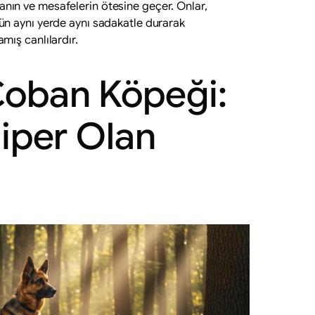
nın ve mesafelerin ötesine geçer. Onlar,
gün aynı yerde aynı sadakatle durarak
mış canlılardır.
Çoban Köpeği:
Siper Olan