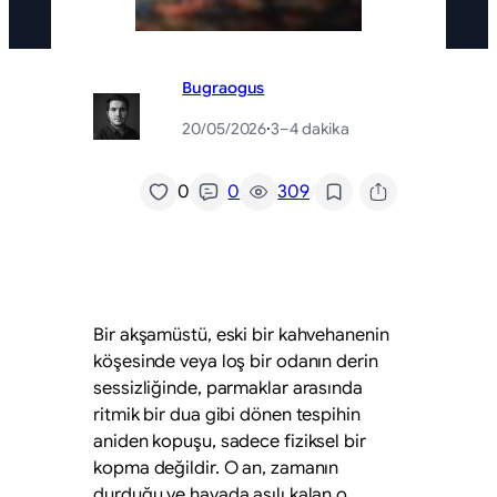
Bugraogus
20/05/2026
·
3–4 dakika
/
0
0
309
Bir akşamüstü, eski bir kahvehanenin
köşesinde veya loş bir odanın derin
sessizliğinde, parmaklar arasında
ritmik bir dua gibi dönen tespihin
aniden kopuşu, sadece fiziksel bir
kopma değildir. O an, zamanın
durduğu ve havada asılı kalan o