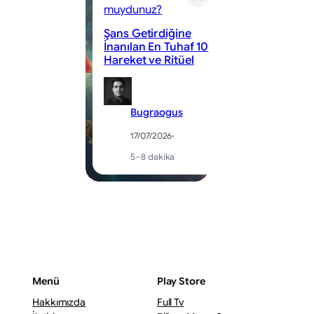
muydunuz?
MLBB 
Şans Getirdiğine
Korid
İnanılan En Tuhaf 10
5 Kar
Hareket ve Ritüel
Rehbe
Bugraogus
B
17/07/2026
·
1
5–8 dakika
3
Menü
Play Store
Hakkımızda
Full Tv