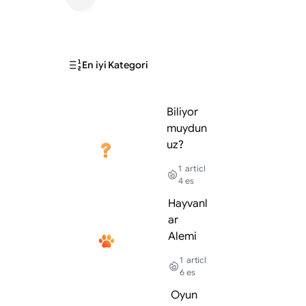
En iyi Kategori
Biliyor
muydun
uz?
1
articl
4
es
Hayvanl
ar
Alemi
1
articl
6
es
Oyun