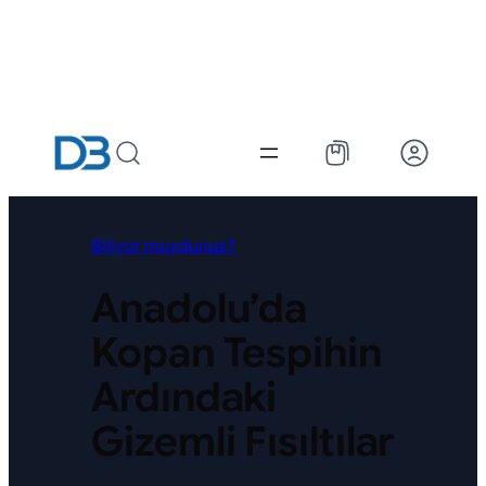
Biliyor muydunuz?
Anadolu’da
Kopan Tespihin
Ardındaki
Gizemli Fısıltılar