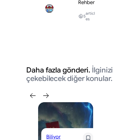
Rehber
articl
5
es
Daha fazla gönderi.
İlginizi
çekebilecek diğer konular.
Oyun 
Biliyor