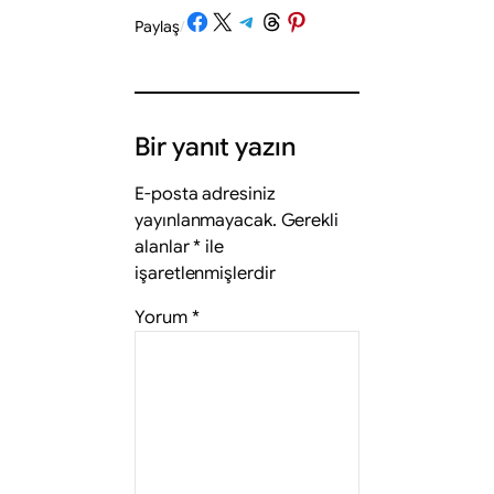
Share on Facebook
Share on X
Share on Telegram
Share on Threads
Share on Pinterest
Paylaş
/
Bir yanıt yazın
E-posta adresiniz
yayınlanmayacak.
Gerekli
alanlar
*
ile
işaretlenmişlerdir
Yorum
*