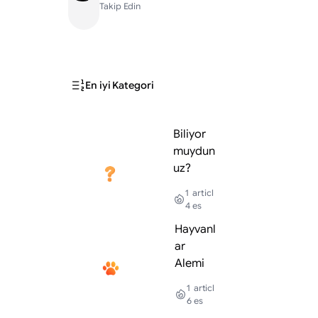
Takip Edin
En iyi Kategori
Biliyor
muydun
uz?
1
articl
4
es
Hayvanl
ar
Alemi
1
articl
6
es