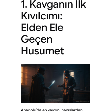
1. Kavganın İlk
Kıvılcımı:
Elden Ele
Geçen
Husumet
Anadolu’da en yaygın inanışlardan