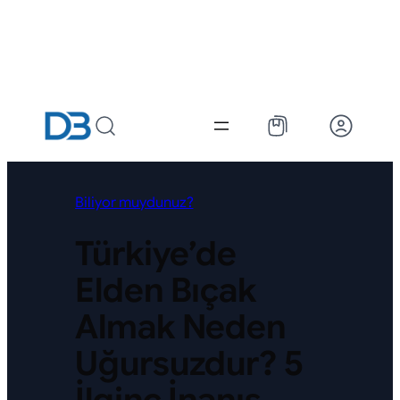
Biliyor muydunuz?
Türkiye’de
Elden Bıçak
Almak Neden
Uğursuzdur? 5