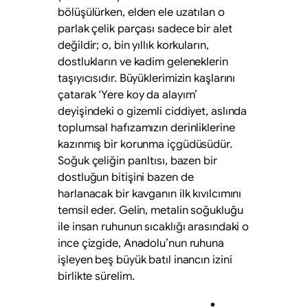
bölüşülürken, elden ele uzatılan o
parlak çelik parçası sadece bir alet
değildir; o, bin yıllık korkuların,
dostlukların ve kadim geleneklerin
taşıyıcısıdır. Büyüklerimizin kaşlarını
çatarak ‘Yere koy da alayım’
deyişindeki o gizemli ciddiyet, aslında
toplumsal hafızamızın derinliklerine
kazınmış bir korunma içgüdüsüdür.
Soğuk çeliğin parıltısı, bazen bir
dostluğun bitişini bazen de
harlanacak bir kavganın ilk kıvılcımını
temsil eder. Gelin, metalin soğukluğu
ile insan ruhunun sıcaklığı arasındaki o
ince çizgide, Anadolu’nun ruhuna
işleyen beş büyük batıl inancın izini
birlikte sürelim.