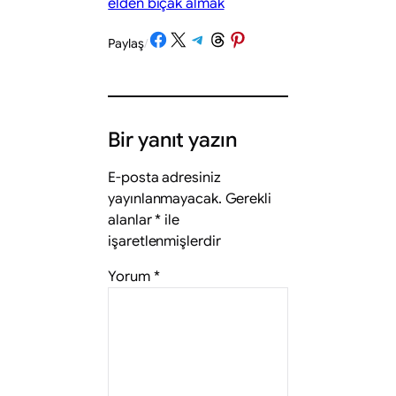
elden bıçak almak
Share on Facebook
Share on X
Share on Telegram
Share on Threads
Share on Pinterest
Paylaş
/
Bir yanıt yazın
E-posta adresiniz
yayınlanmayacak.
Gerekli
alanlar
*
ile
işaretlenmişlerdir
Yorum
*