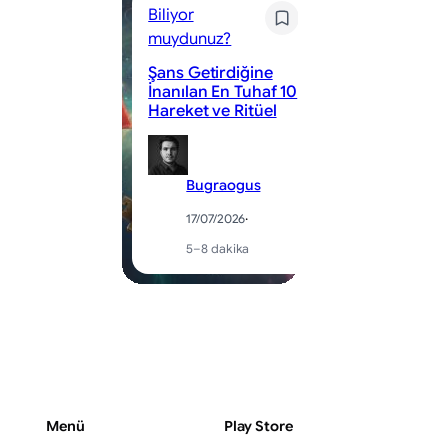
Oyun 
Biliyor
muydunuz?
MLBB 
Şans Getirdiğine
Korid
İnanılan En Tuhaf 10
5 Kar
Hareket ve Ritüel
Rehbe
Bugraogus
B
17/07/2026
·
1
5–8 dakika
3
Menü
Play Store