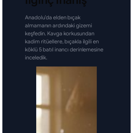
İlginç İnanış
Anadolu’da elden bıçak
almamanın ardındaki gizemi
keşfedin. Kavga korkusundan
kadim ritüellere, bıçakla ilgili en
köklü 5 batıl inancı derinlemesine
inceledik.